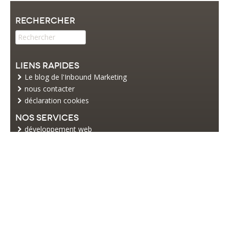
Rechercher
Liens rapides
Le blog de l'Inbound Marketing
nous contacter
déclaration cookies
Nos services
développement web
commerce électronique
web marketing
Restez informé
Inscrivez-vous à notre newsletter
articles, actualité du web, e-marketing