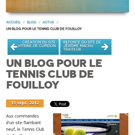
Accueil
/
Blog
/
Actus
/
Un blog pour le Tennis Club de Fouilloy
Création du site
Refonte du site de
vitrine de Cupidon
Jérôme Machu
traiteur…
Un blog pour le
Tennis Club de
Fouilloy
13 sept. 2012
Aux commandes
d'un site flambant
neuf, le Tennis Club