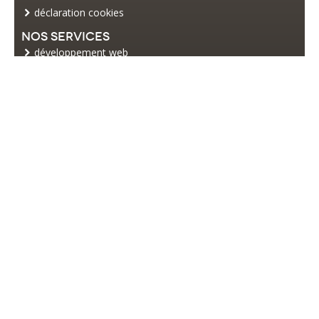
déclaration cookies
Nos services
développement web
commerce électronique
web marketing
Restez informé
Inscrivez-vous à notre newsletter
articles, actualité du web, e-marketing
Suivez nous sur les réseaux sociaux
Une question ? Un projet ?
Appelez-nous !
03 60 124 124